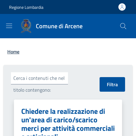
Salta al contenuto principale
Skip to footer content
Regione Lombardia
Comune di Arcene
Briciole di pane
Home
Cerca i contenuti che nel
titolo contengono:
Chiedere la realizzazione di
un'area di carico/scarico
merci per attività commerciali