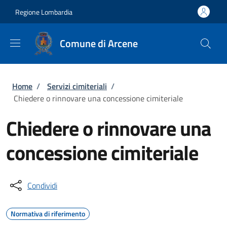
Salta al contenuto principale
Skip to footer content
Regione Lombardia
Comune di Arcene
Briciole di pane
Home
/
Servizi cimiteriali
/
Chiedere o rinnovare una concessione cimiteriale
Chiedere o rinnovare una
concessione cimiteriale
Condividi
Normativa di riferimento