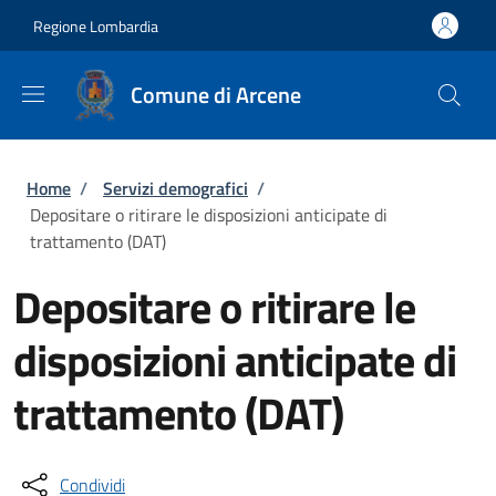
Salta al contenuto principale
Skip to footer content
Regione Lombardia
Comune di Arcene
Briciole di pane
Home
/
Servizi demografici
/
Depositare o ritirare le disposizioni anticipate di
trattamento (DAT)
Depositare o ritirare le
disposizioni anticipate di
trattamento (DAT)
Condividi