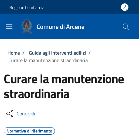
Salta al contenuto principale
Skip to footer content
Regione Lombardia
Comune di Arcene
Briciole di pane
Home
/
Guida agli interventi edilizi
/
Curare la manutenzione straordinaria
Curare la manutenzione
straordinaria
Condividi
Normativa di riferimento