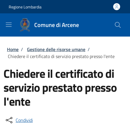
Salta al contenuto principale
Skip to footer content
Regione Lombardia
Comune di Arcene
Briciole di pane
Home
/
Gestione delle risorse umane
/
Chiedere il certificato di servizio prestato presso l'ente
Chiedere il certificato di
servizio prestato presso
l'ente
Condividi