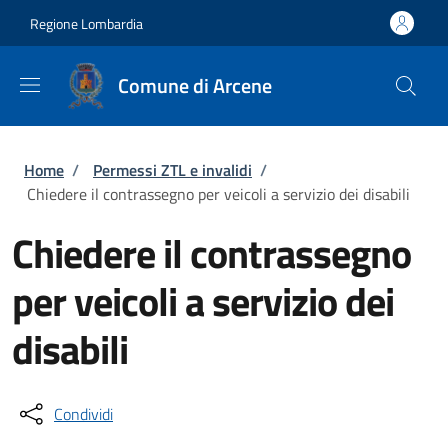
Salta al contenuto principale
Skip to footer content
Regione Lombardia
Comune di Arcene
Briciole di pane
Home
/
Permessi ZTL e invalidi
/
Chiedere il contrassegno per veicoli a servizio dei disabili
Chiedere il contrassegno
per veicoli a servizio dei
disabili
Condividi