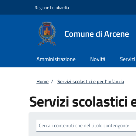
Salta al contenuto principale
Skip to footer content
Regione Lombardia
Comune di Arcene
Amministrazione
Novità
Servizi
Briciole di pane
Home
/
Servizi scolastici e per l'infanzia
Servizi scolastici 
Cerca i contenuti che nel titolo contengono: