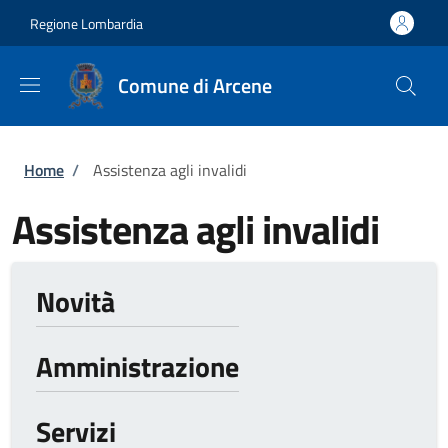
Salta al contenuto principale
Skip to footer content
Regione Lombardia
Comune di Arcene
Briciole di pane
Home
/
Assistenza agli invalidi
Assistenza agli invalidi
Novità
Amministrazione
Servizi