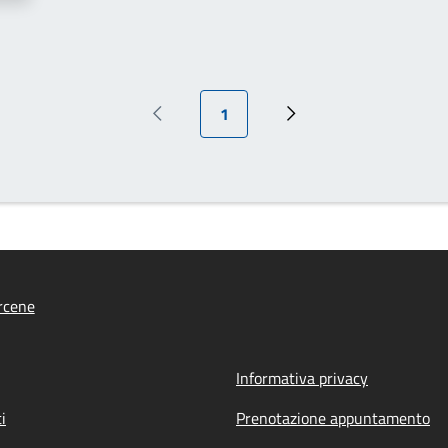
Pagina attuale
1
Pagina precedente
Prossima pagina
rcene
Informativa privacy
i
Prenotazione appuntamento