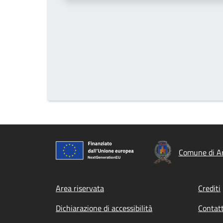
Comune di A
Footer menu
Area riservata
Crediti
Dichiarazione di accessibilità
Contatt