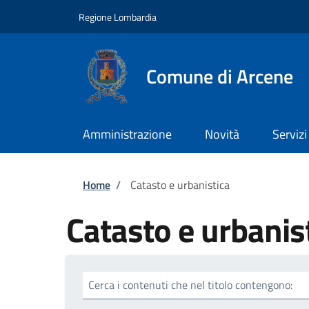
Salta al contenuto principale
Skip to footer content
Regione Lombardia
Comune di Arcene
Amministrazione
Novità
Servizi
Briciole di pane
Home
/
Catasto e urbanistica
Catasto e urbanis
Cerca i contenuti che nel titolo contengono: