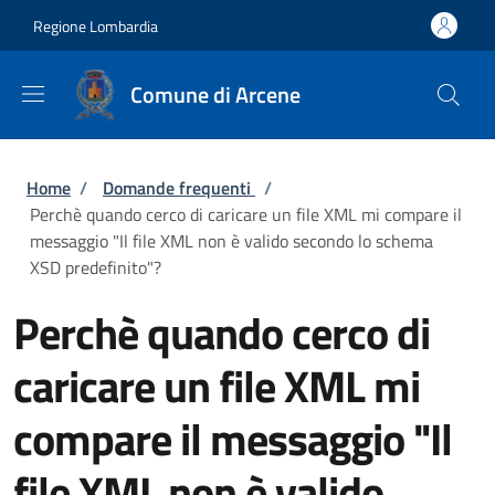
Salta al contenuto principale
Skip to footer content
Regione Lombardia
Comune di Arcene
Briciole di pane
Home
/
Domande frequenti
/
Perchè quando cerco di caricare un file XML mi compare il
messaggio "Il file XML non è valido secondo lo schema
XSD predefinito"?
Perchè quando cerco di
caricare un file XML mi
compare il messaggio "Il
file XML non è valido