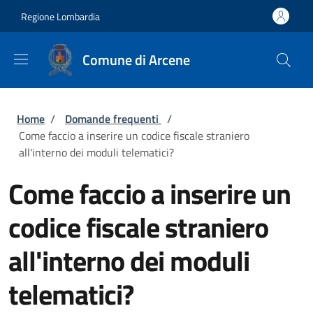
Salta al contenuto principale
Skip to footer content
Regione Lombardia
Comune di Arcene
Briciole di pane
Home
/
Domande frequenti
/
Come faccio a inserire un codice fiscale straniero
all'interno dei moduli telematici?
Come faccio a inserire un
codice fiscale straniero
all'interno dei moduli
telematici?