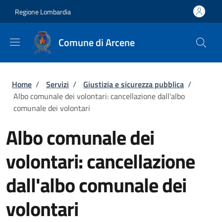
Salta al contenuto principale
Skip to footer content
Regione Lombardia
Comune di Arcene
Briciole di pane
Home
/
Servizi
/
Giustizia e sicurezza pubblica
/
Albo comunale dei volontari: cancellazione dall'albo
comunale dei volontari
Albo comunale dei
volontari: cancellazione
dall'albo comunale dei
volontari