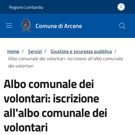
Salta al contenuto principale
Skip to footer content
Regione Lombardia
Comune di Arcene
Briciole di pane
Home
/
Servizi
/
Giustizia e sicurezza pubblica
/
Albo comunale dei volontari: iscrizione all'albo comunale
dei volontari
Albo comunale dei
volontari: iscrizione
all'albo comunale dei
volontari