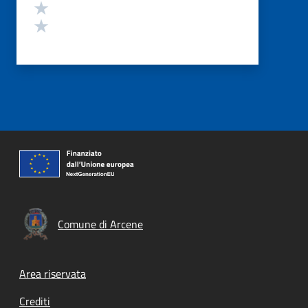
Valuta 2 stelle su 5
Valuta 1 stelle su 5
Comune di Arcene
Footer menu
Area riservata
Crediti