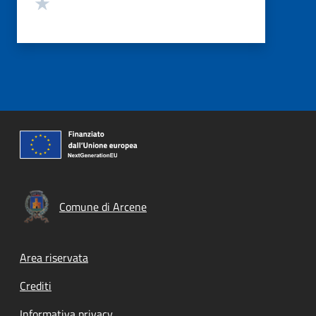
Valuta 1 stelle su 5
Comune di Arcene
Footer menu
Area riservata
Crediti
Informativa privacy