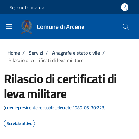
Salta al contenuto principale
Skip to footer content
Regione Lombardia
Comune di Arcene
Briciole di pane
Home
/
Servizi
/
Anagrafe e stato civile
/
Rilascio di certificati di leva militare
Rilascio di certificati di
leva militare
(
urn:nir:presidente.repubblica:decreto:1989-05-30;223
)
Servizio attivo