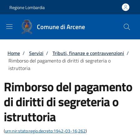
Salta al contenuto principale
Skip to footer content
Regione Lombardia
Comune di Arcene
Briciole di pane
Home
/
Servizi
/
Tributi, finanze e contravvenzioni
/
Rimborso del pagamento di diritti di segreteria o
istruttoria
Rimborso del pagamento
di diritti di segreteria o
istruttoria
(
urn:nir:stato:regio.decreto:1942-03-16;262
)