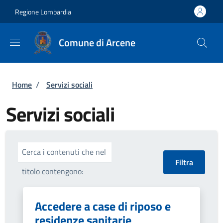
Salta al contenuto principale
Skip to footer content
Regione Lombardia
Comune di Arcene
Briciole di pane
Home
/
Servizi sociali
Servizi sociali
Cerca i contenuti che nel
titolo contengono:
Accedere a case di riposo e
residenze sanitarie