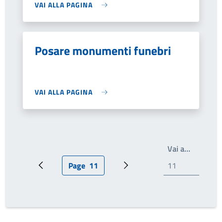
VAI ALLA PAGINA
Posare monumenti funebri
VAI ALLA PAGINA
Write th
Vai a…
Page
11
Pagina precedente
Pagina attuale
Prossima pagina