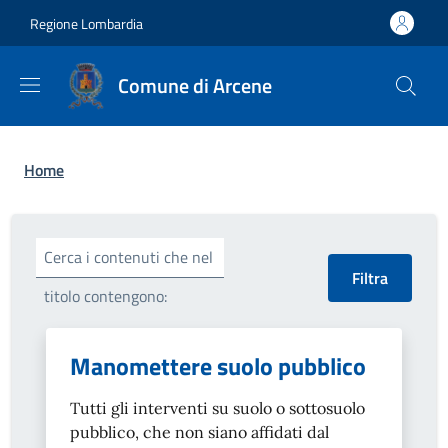
Salta al contenuto principale
Skip to footer content
Regione Lombardia
Comune di Arcene
Briciole di pane
Home
Cerca i contenuti che nel
titolo contengono:
Manomettere suolo pubblico
Tutti gli interventi su suolo o sottosuolo
pubblico, che non siano affidati dal