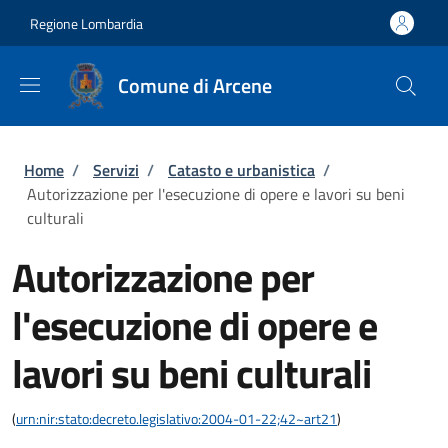
Salta al contenuto principale
Skip to footer content
Regione Lombardia
Comune di Arcene
Briciole di pane
Home
/
Servizi
/
Catasto e urbanistica
/
Autorizzazione per l'esecuzione di opere e lavori su beni
culturali
Autorizzazione per
l'esecuzione di opere e
lavori su beni culturali
(
urn:nir:stato:decreto.legislativo:2004-01-22;42~art21
)