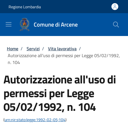
Salta al contenuto principale
Skip to footer content
Regione Lombardia
Comune di Arcene
Briciole di pane
Home
/
Servizi
/
Vita lavorativa
/
Autorizzazione all'uso di permessi per Legge 05/02/1992,
n. 104
Autorizzazione all'uso di
permessi per Legge
05/02/1992, n. 104
(
urn:nir:stato:legge:1992-02-05;104
)