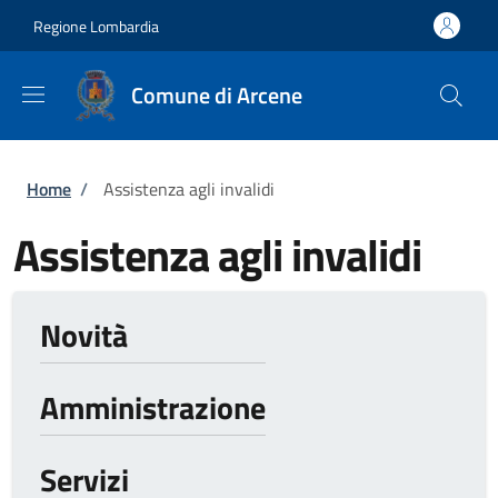
Salta al contenuto principale
Skip to footer content
Regione Lombardia
Comune di Arcene
Briciole di pane
Home
/
Assistenza agli invalidi
Assistenza agli invalidi
Novità
Amministrazione
Servizi