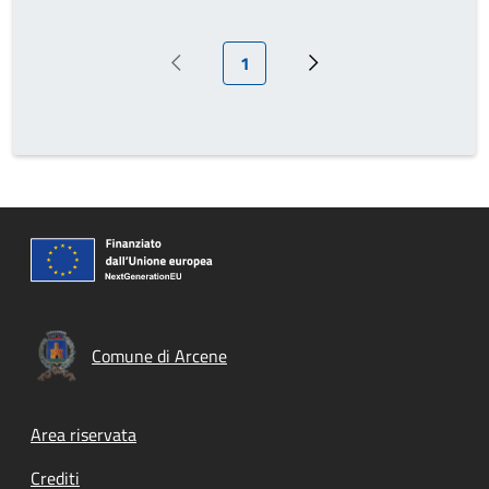
Pagina attuale
1
Pagina precedente
Prossima pagina
Comune di Arcene
Footer menu
Area riservata
Crediti