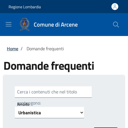
Salta al contenuto principale
Skip to footer content
Regione Lombardia
Comune di Arcene
Briciole di pane
Home
/
Domande frequenti
Domande frequenti
Cerca i contenuti che nel titolo
contengono:
Ambito