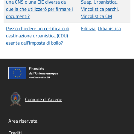
una CNS o una CIE diversa da
Suap
,
Urbanistica
,
quella che utilizzerò per firmare i
Vincolistica parchi
,
documenti?
Vincolistica CM
Posso chiedere un certificato di
Edilizia
,
Urbanistica
destinazione urbanistica (CDU)
esente dall'imposta di bollo?
Comune di Arcene
Footer menu
Area riservata
Crediti