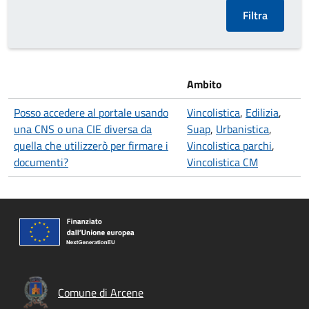
Ambito
Posso accedere al portale usando
Vincolistica
,
Edilizia
,
una CNS o una CIE diversa da
Suap
,
Urbanistica
,
quella che utilizzerò per firmare i
Vincolistica parchi
,
documenti?
Vincolistica CM
Comune di Arcene