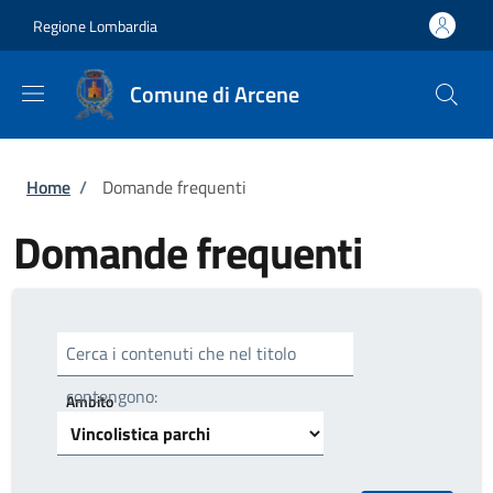
Salta al contenuto principale
Skip to footer content
Regione Lombardia
Comune di Arcene
Briciole di pane
Home
/
Domande frequenti
Domande frequenti
Cerca i contenuti che nel titolo
contengono:
Ambito