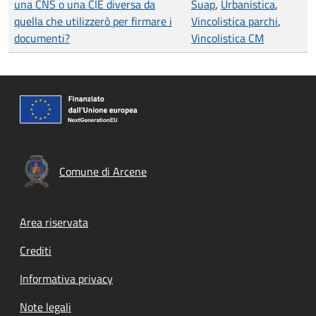
una CNS o una CIE diversa da
Suap
,
Urbanistica
,
quella che utilizzerò per firmare i
Vincolistica parchi
,
documenti?
Vincolistica CM
Comune di Arcene
Footer menu
Area riservata
Crediti
Informativa privacy
Note legali