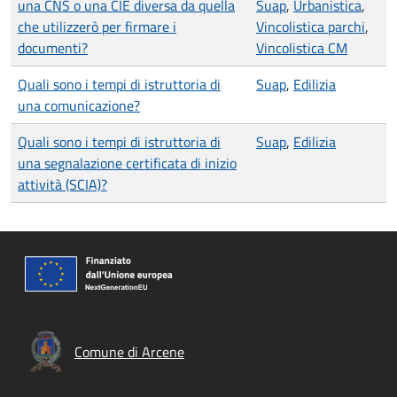
una CNS o una CIE diversa da quella
Suap
,
Urbanistica
,
che utilizzerò per firmare i
Vincolistica parchi
,
documenti?
Vincolistica CM
Quali sono i tempi di istruttoria di
Suap
,
Edilizia
una comunicazione?
Quali sono i tempi di istruttoria di
Suap
,
Edilizia
una segnalazione certificata di inizio
attività (SCIA)?
Comune di Arcene