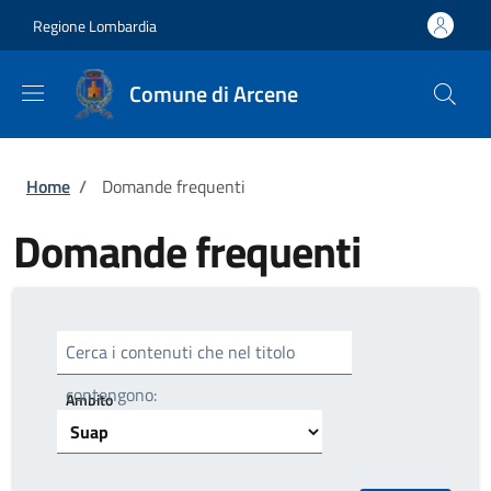
Salta al contenuto principale
Skip to footer content
Regione Lombardia
Comune di Arcene
Briciole di pane
Home
/
Domande frequenti
Domande frequenti
Cerca i contenuti che nel titolo
contengono:
Ambito